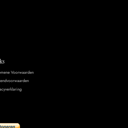
ks
emene Voorwaarden
zendvoorwaarden
acyverklaring