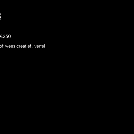
s
n €250
f wees creatief, vertel