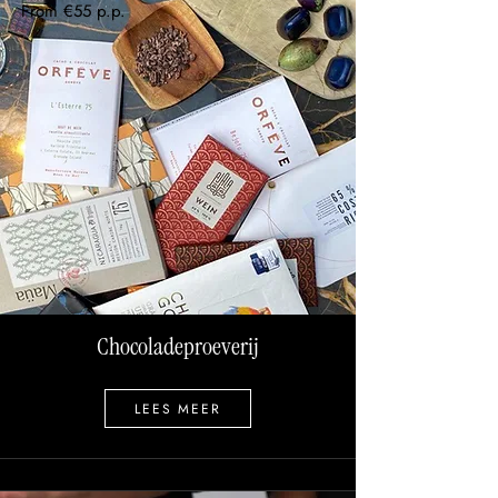
From €55 p.p.
Chocoladeproeverij
LEES MEER