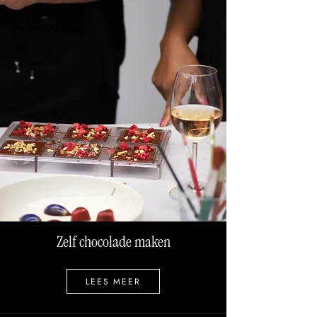
From €90 p.p.
Zelf chocolade maken
LEES MEER