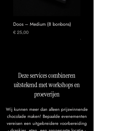
Doos – Medium (8 bonbons)
Krak Chocolate Colombia
Nevada – Melkchocolad
Prijs
€ 25,00
Prijs
€ 7,90
Deze services combineren
uitstekend met workshops en
proeverijen
Wij kunnen meer dan alleen prijswinnende
chocolade maken! Bepaalde evenementen
vereisen een uitgebreidere voorbereiding
- drankjes, eten, een aangepaste locatie -