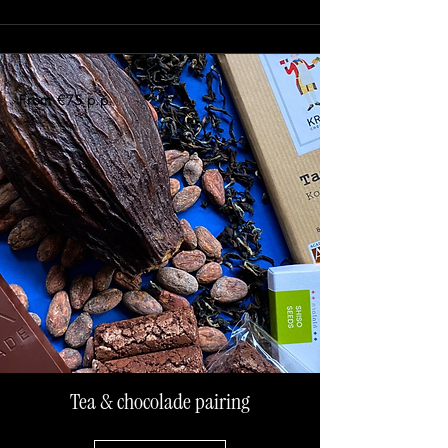
From €75 p.p.
Tea & chocolade pairing