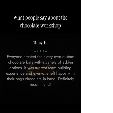
What people say about the
chocolate workshop
Stacy B.
⭐️⭐️⭐️⭐️⭐️
Everyone created their very own custom
chocolate bars with a variety of add-in
options. It was a great team building
experience and everyone left happy with
their bags chocolate in hand. Definitely
recommend!