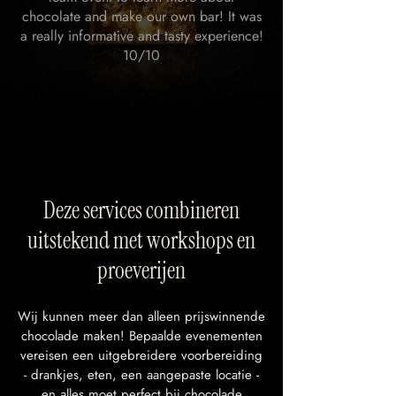
chocolate and make our own bar! It was
a really informative and tasty experience!
10/10
Deze services combineren
uitstekend met workshops en
proeverijen
Wij kunnen meer dan alleen prijswinnende
chocolade maken! Bepaalde evenementen
vereisen een uitgebreidere voorbereiding
- drankjes, eten, een aangepaste locatie -
en alles moet perfect bij chocolade