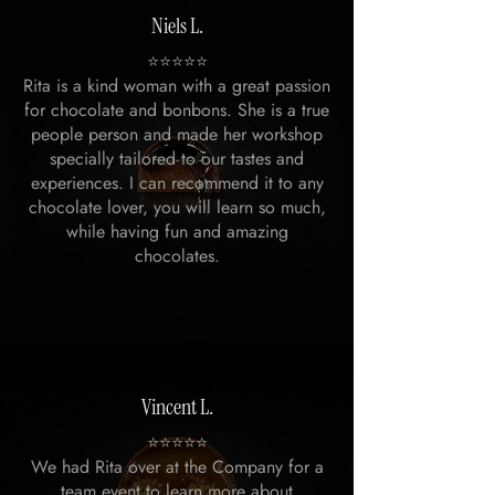
Niels L.
⭐️⭐️⭐️⭐️⭐️
Rita is a kind woman with a great passion
for chocolate and bonbons. She is a true
people person and made her workshop
specially tailored to our tastes and
experiences. I can recommend it to any
chocolate lover, you will learn so much,
while having fun and amazing
chocolates.
Vincent L.
⭐️⭐️⭐️⭐️⭐️
We had Rita over at the Company for a
team event to learn more about